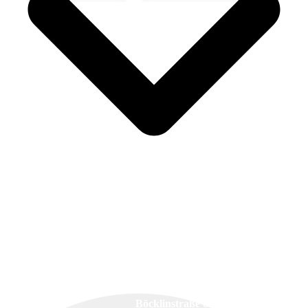
Malerbetrieb Dirk Marosan
Böcklinstraße 62/1