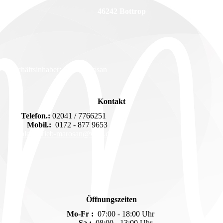
46242 Bottrop
Geschäftsinhaber: Dirk Marosan
Kontakt
Telefon.:
02041 / 7766251
Mobil.:
0172 - 877 9653
malerbetrieb-marosan@web.de
Öffnungszeiten
Mo-Fr :
07:00 - 18:00 Uhr
Sa :
08:00 - 13:00 Uhr