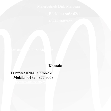
Malerbetrieb Dirk Marosan
Böcklinstraße 62/1
46242 Bottrop
Geschäftsinhaber: Dirk Marosan
Kontakt
Telefon.:
02041 / 7766251
Mobil.:
0172 - 877 9653
malerbetrieb-marosan@web.de