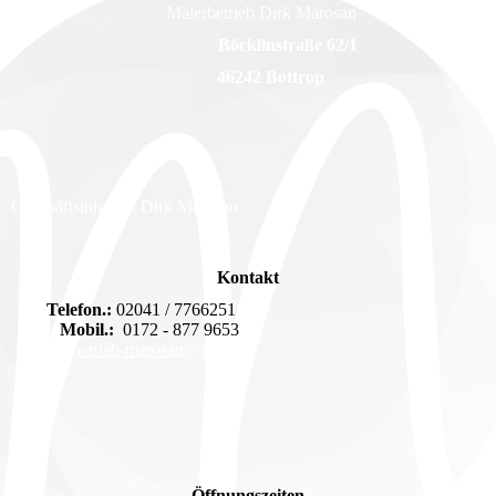
Malerbetrieb Dirk Marosan
Böcklinstraße 62/1
46242 Bottrop
Geschäftsinhaber: Dirk Marosan
Kontakt
Telefon.:
02041 / 7766251
Mobil.:
0172 - 877 9653
malerbetrieb-marosan@web.de
Öffnungszeiten