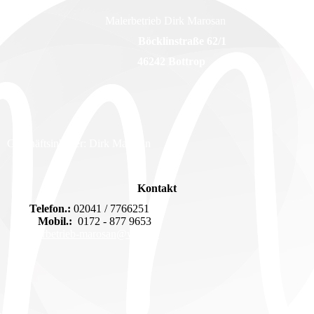
Malerbetrieb Dirk Marosan
Böcklinstraße 62/1
46242 Bottrop
Geschäftsinhaber: Dirk Marosan
Kontakt
Telefon.:
02041 / 7766251
Mobil.:
0172 - 877 9653
malerbetrieb-marosan@web.de