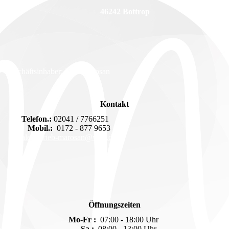
46242 Bottrop
Geschäftsinhaber: Dirk Marosan
Kontakt
Telefon.:
02041 / 7766251
Mobil.:
0172 - 877 9653
malerbetrieb-marosan@web.de
Öffnungszeiten
Mo-Fr :
07:00 - 18:00 Uhr
Sa :
08:00 - 13:00 Uhr