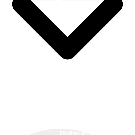
Malerbetrieb Dirk Marosan
Böcklinstraße 62/1